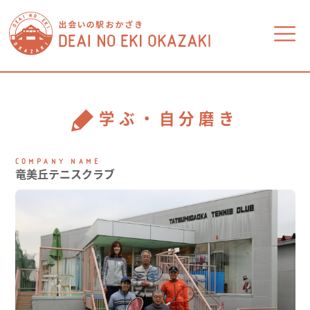
食べる
買う
学ぶ・自分磨き
暮らし
学ぶ・自分磨き
COMPANY NAME
竜美丘テニスクラブ
金融・不動産
医療・福祉
ビジネス
相談