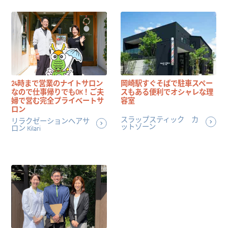
24時まで営業のナイトサロン
岡崎駅すぐそばで駐車スペー
なので仕事帰りでもOK！ご夫
スもある便利でオシャレな理
婦で営む完全プライベートサ
容室
ロン
スラップスティック カ
リラクゼーションヘアサ
ットゾーン
ロン Kilari