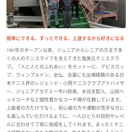
観光・情報
思い出
出会いの駅おかざき会員募集
お問い合わせ
簡単にできる、ずっとできる、上達するから好きになる
出会いの岡崎 駅ナカ横丁 出店者募集！
1981年のオープン以来、ジュニアからシニアの方まで多
くの人のテニスライフを支えてきた竜美丘テニスクラ
ブ。『人と人とのふれあい』をモットーに、デビスカッ
プ、ウィンブルドン、全仏、全豪にも出場経験のある日
本テニス界のレジェンド・小西テニスクラブアドバイザ
ー、ジュニアアカデミー市川校長、水谷支配人、山田ヘ
ッドコーチなど個性豊かなコーチ陣が在籍しています。
上級者の方だけでなく、初心者の方や運動が苦手な方に
も楽しんでいただけるように、一人ひとりの目的やレベ
ルに合わせて丁寧に指導をしてくれます。まったくテニ