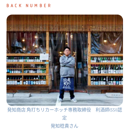
BACK NUMBER
発知商店 角打ちリカーホッチ専務取締役 利酒師(SSI)認
定
発知稔貴さん