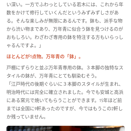
い深い。一方でふわっとしている若木には、これから年
数をかけて修行していくんだというみずみずしさがあ
る。そんな楽しみが無限にあるんです。鉢も、派手な物
から渋い物まであり、万年青に似合う鉢を見つけるのが
おもしろい。わざわざ専用の鉢を特注する方もいらっし
ゃるんですよ。」
ほとんどが1点物。万年青の「鉢」。
戸棚にずらりと並ぶ万年青専用の鉢。３本脚の独特なス
タイルの鉢が、万年青にとても馴染むそう。
「江戸時代の後期ぐらいに３本脚のスタイルが生まれ、
明治時代には完全に確立されました。今でも安城と高浜
にある窯元で焼いてもらうことができます。15年ほど前
までは全国に9軒あったのですが、今ではもうこの2軒し
か残っていません。