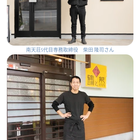
南天荘5代目専務取締役 柴田 隆司さん