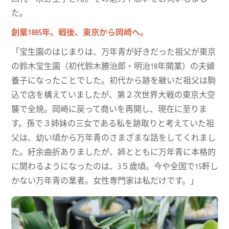
た。
創業1885年。戦後、東京から岡崎へ。
「宝生園のはじまりは、万年青が好きだった祖父が東京
の鈴木宝生園（初代鈴木勝治郎・明治18年開業）の夫婦
養子になったことでした。初代から跡を継いだ祖父は駒
込で店を構えていましたが、第２次世界大戦の東京大空
襲で全焼。岡崎に戻って商いを再開し、現在に至りま
す。孫で３姉妹の三女である私を跡取りと考えていた祖
父は、幼い頃から万年青のさまざまな話をしてくれまし
た。紆余曲折ありましたが、姉とともに万年青に本格的
に関わるようになったのは、3５歳頃。今や全国で15軒し
かない万年青の業者。女性専門家は私だけです。」