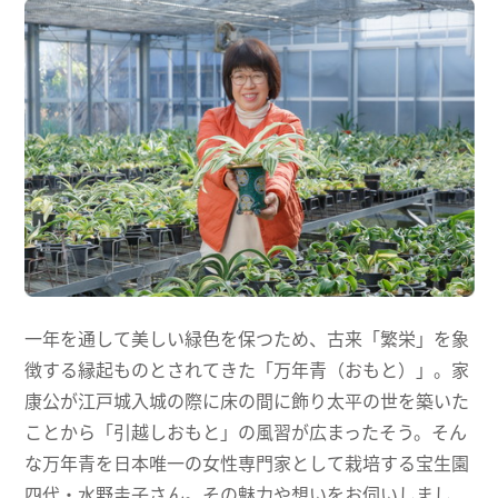
観光・情報
思い出
出会いの駅おかざき会員募集
お問い合わせ
出会いの岡崎 駅ナカ横丁 出店者募集！
一年を通して美しい緑色を保つため、古来「繁栄」を象
徴する縁起ものとされてきた「万年青（おもと）」。家
康公が江戸城入城の際に床の間に飾り太平の世を築いた
ことから「引越しおもと」の風習が広まったそう。そん
な万年青を日本唯一の女性専門家として栽培する宝生園
四代・水野圭子さん。その魅力や想いをお伺いしまし