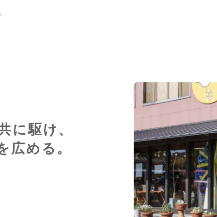
。
共に駆け、
を広める。